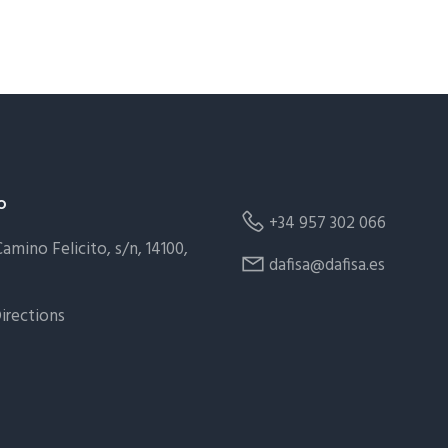
o
+34 957 302 066
amino Felicito, s/n, 14100,
dafisa@dafisa.es
irections