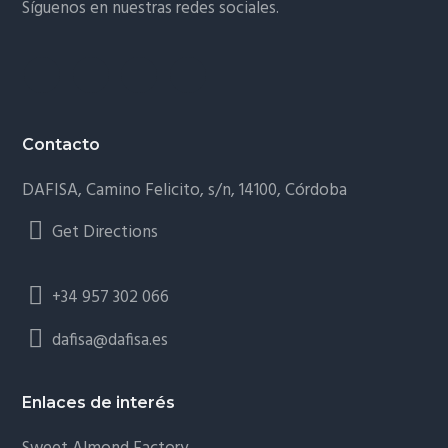
Síguenos en nuestras redes sociales.
ó
p
n
n
r
a
p
i
r
n
i
c
Contacto
n
i
c
p
DAFISA, Camino Felicito, s/n, 14100, Córdoba
i
a
Get Directions
p
l
a
l
+34 957 302 066
dafisa@dafisa.es
Enlaces de interés