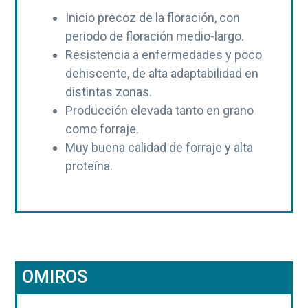
ó
p
n
Inicio precoz de la floración, con
n
r
a
periodo de floración medio-largo.
p
i
Resistencia a enfermedades y poco
r
n
dehiscente, de alta adaptabilidad en
i
c
distintas zonas.
n
i
Producción elevada tanto en grano
c
p
como forraje.
i
a
Muy buena calidad de forraje y alta
p
l
proteína.
a
l
OMIROS