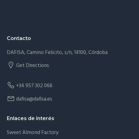
ó
p
n
n
r
a
p
i
r
n
Contacto
i
c
n
i
DAFISA, Camino Felicito, s/n, 14100, Córdoba
c
p
Get Directions
i
a
p
l
a
+34 957 302 066
l
dafisa@dafisa.es
Enlaces de interés
Sweet Almond Factory